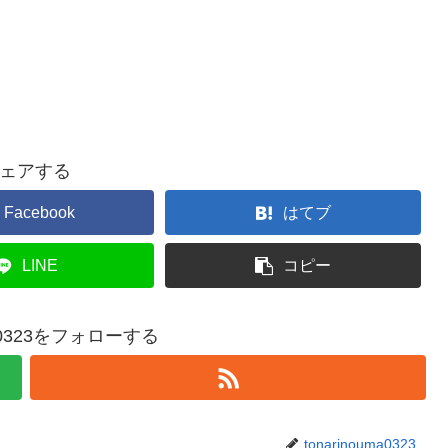
ェアする
Facebook
はてブ
LINE
コピー
uma0323をフォローする
tonarinouma0323