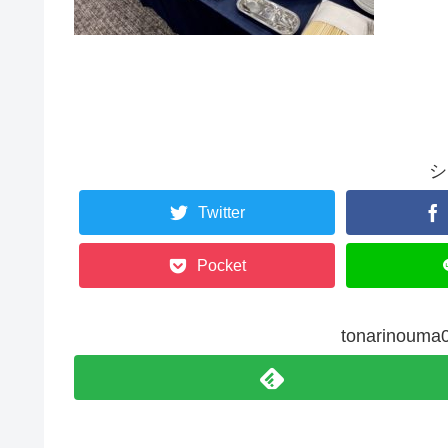
シ
Twitter
Pocket
tonarino